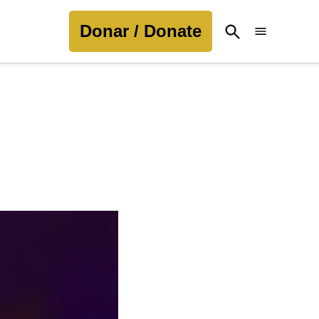
Donar / Donate
Open
Search