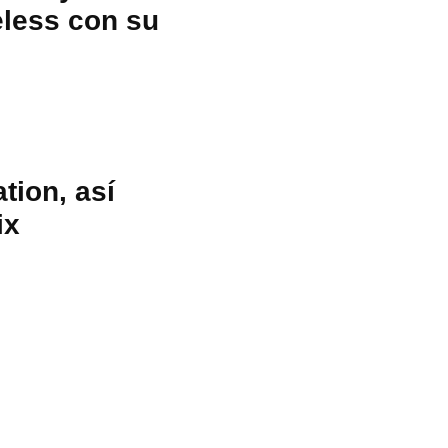
eless con su
tion, así
ix