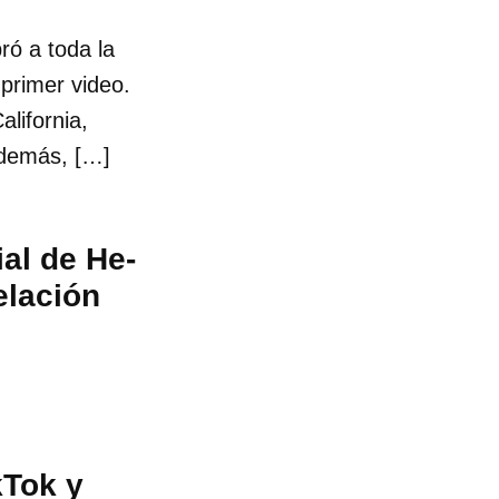
ró a toda la
primer video.
alifornia,
Además, […]
ial de He-
elación
kTok y