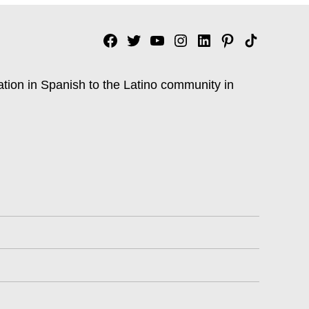
Facebook
Twitter
YouTube
Instagram
Linkedin
Pinterest
Tik
tok
ation in Spanish to the Latino community in