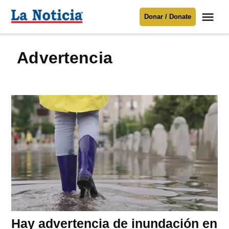
Saltar
Me
Donar / Donate
al
La
Noticia
contenido
advertencia
Para mantenerte informado necesitamos
tu apoyo
.
Donar
Hay advertencia de inundación en