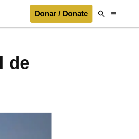
Donar / Donate
Open
Search