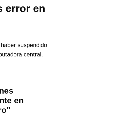
 error en
s haber suspendido
putadora central,
ones
nte en
ro"