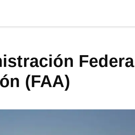
cia
tu apoyo
.
Donar
ión (FAA)