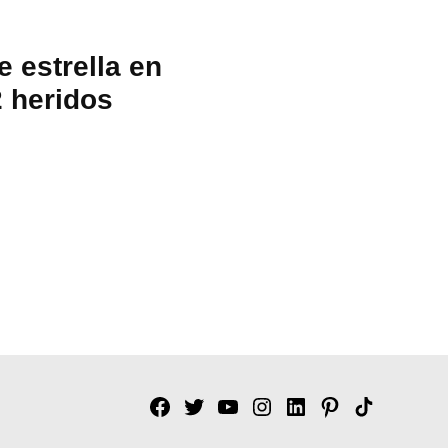
 estrella en
2 heridos
Facebook
Twitter
YouTube
Instagram
Linkedin
Pinterest
Tik
tok