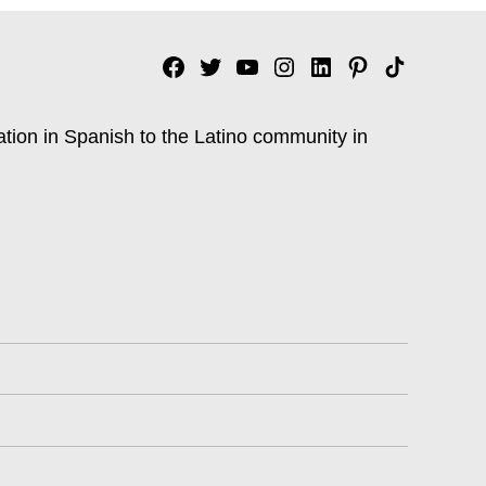
Facebook
Twitter
YouTube
Instagram
Linkedin
Pinterest
Tik
tok
ation in Spanish to the Latino community in