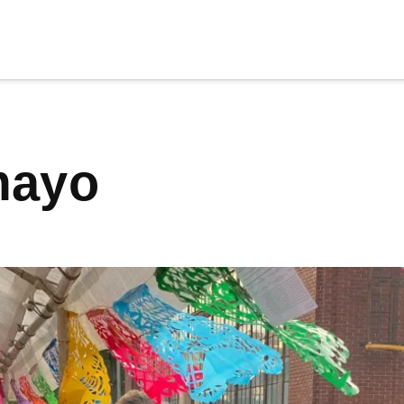
cia
tu apoyo
.
 mayo
Donar