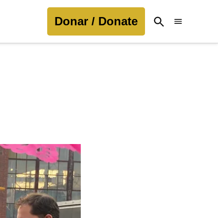
Donar / Donate
Open
Search