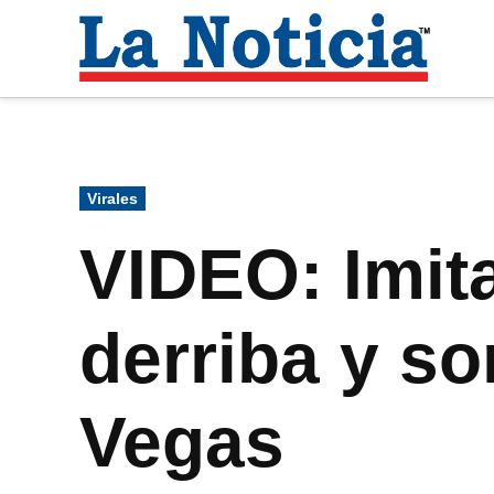
Saltar
al
La
contenido
Noti
Para mantenerte informado necesitamos
Publicado
Virales
en
VIDEO: Imit
derriba y s
Vegas