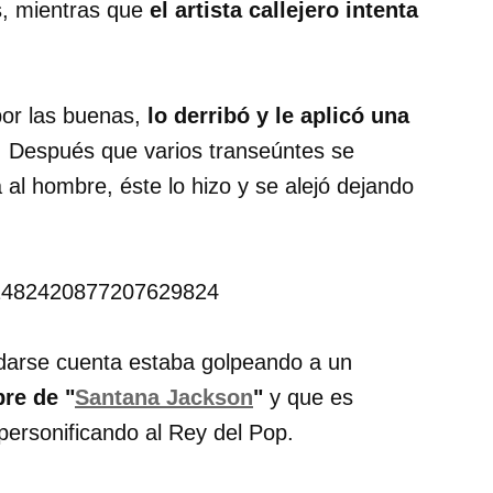
s, mientras que
el artista callejero intenta
 por las buenas,
lo derribó y le aplicó una
l. Después que varios transeúntes se
 al hombre, éste lo hizo y se alejó dejando
s/1482420877207629824
 darse cuenta estaba golpeando a un
bre de "
Santana Jackson
"
y que es
personificando al Rey del Pop.