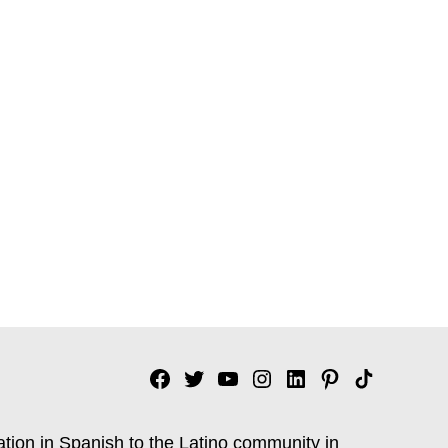
Facebook
Twitter
YouTube
Instagram
Linkedin
Pinterest
Tik
tok
ation in Spanish to the Latino community in