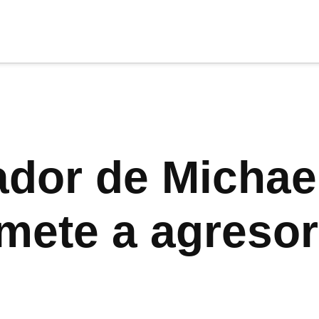
cia
tu apoyo
.
Donar
ador de Michae
omete a agresor