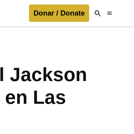
Donar / Donate
Open
Search
l Jackson
 en Las