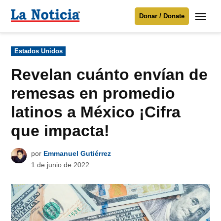
Saltar
Me
Donar / Donate
al
La
Noticia
contenido
Publicado
Estados Unidos
en
Para mantenerte informado necesitamos
tu apoyo
.
Revelan cuánto envían de
Donar
remesas en promedio
latinos a México ¡Cifra
que impacta!
por
Emmanuel Gutiérrez
1 de junio de 2022