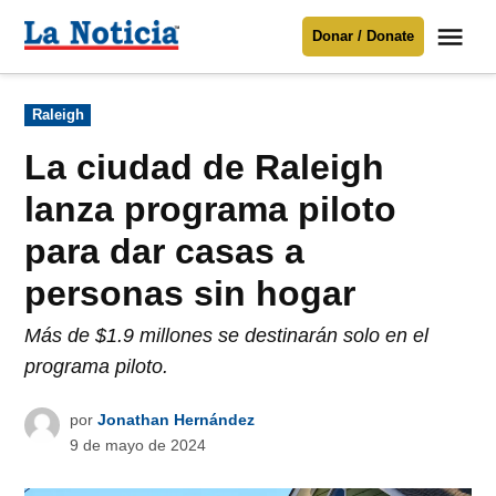
Saltar
Me
Donar / Donate
al
La
Noticia
contenido
Publicado
Raleigh
en
Para mantenerte informado necesitamos
tu apoyo
.
La ciudad de Raleigh
Donar
lanza programa piloto
para dar casas a
personas sin hogar
Más de $1.9 millones se destinarán solo en el
programa piloto.
por
Jonathan Hernández
9 de mayo de 2024