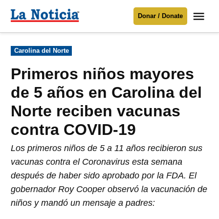
Saltar
Me
Donar / Donate
al
La
Noticia
contenido
Publicado
Carolina del Norte
en
Para mantenerte informado necesitamos
tu apoyo
.
Primeros niños mayores
Donar
de 5 años en Carolina del
Norte reciben vacunas
contra COVID-19
Los primeros niños de 5 a 11 años recibieron sus
vacunas contra el Coronavirus esta semana
después de haber sido aprobado por la FDA. El
gobernador Roy Cooper observó la vacunación de
niños y mandó un mensaje a padres: