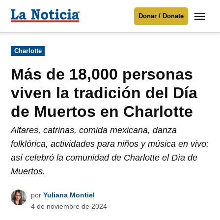
Saltar
Me
Donar / Donate
al
La
Noticia
contenido
Publicado
Charlotte
en
Para mantenerte informado necesitamos
tu apoyo
.
Más de 18,000 personas
Donar
viven la tradición del Día
de Muertos en Charlotte
Altares, catrinas, comida mexicana, danza
folklórica, actividades para niños y música en vivo:
así celebró la comunidad de Charlotte el Día de
Muertos.
por
Yuliana Montiel
4 de noviembre de 2024