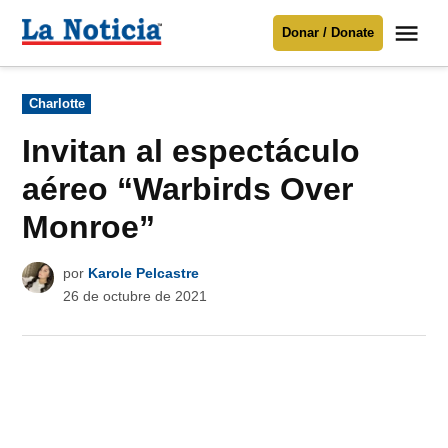
Saltar
Me
Donar / Donate
al
La
Noticia
contenido
Publicado
Charlotte
en
Para mantenerte informado necesitamos
tu apoyo
.
Invitan al espectáculo
Donar
aéreo “Warbirds Over
Monroe”
por
Karole Pelcastre
26 de octubre de 2021