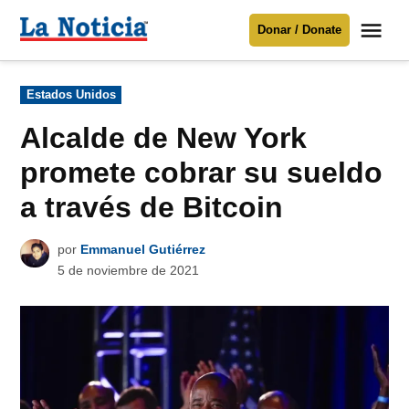
Saltar
Me
Donar / Donate
al
La
Noticia
contenido
Publicado
Estados Unidos
en
Para mantenerte informado necesitamos
tu apoyo
.
Alcalde de New York
Donar
promete cobrar su sueldo
a través de Bitcoin
por
Emmanuel Gutiérrez
5 de noviembre de 2021