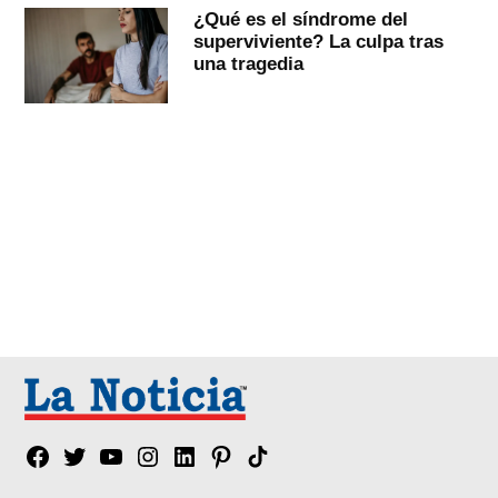
¿Qué es el síndrome del
superviviente? La culpa tras
una tragedia
Facebook
Twitter
YouTube
Instagram
Linkedin
Pinterest
Tik
tok