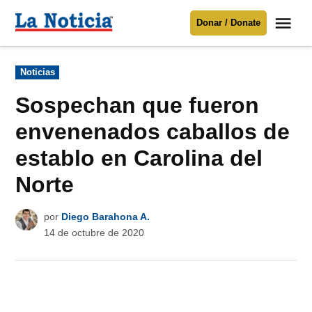
Saltar
Me
Donar / Donate
al
La
Noticia
contenido
Publicado
Noticias
en
Para mantenerte informado necesitamos
tu apoyo
.
Sospechan que fueron
Donar
envenenados caballos de
establo en Carolina del
Norte
por
Diego Barahona A.
14 de octubre de 2020