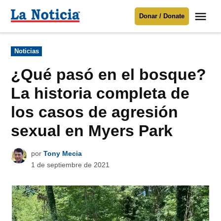
Saltar
Me
Donar / Donate
al
La
Noticia
contenido
Publicado
Noticias
en
Para mantenerte informado necesitamos
tu apoyo
.
¿Qué pasó en el bosque?
Donar
La historia completa de
los casos de agresión
sexual en Myers Park
por
Tony Mecia
1 de septiembre de 2021