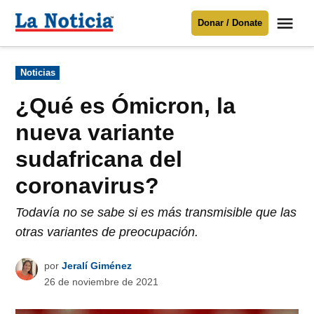
Saltar
Me
Donar / Donate
al
La
Noticia
contenido
Publicado
Noticias
en
Para mantenerte informado necesitamos
tu apoyo
.
¿Qué es Ómicron, la
Donar
nueva variante
sudafricana del
coronavirus?
Todavía no se sabe si es más transmisible que las
otras variantes de preocupación.
por
Jeralí Giménez
26 de noviembre de 2021