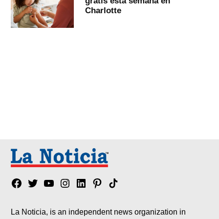
gratis esta semana en
Charlotte
Facebook
Twitter
YouTube
Instagram
Linkedin
Pinterest
Tik
tok
La Noticia, is an independent news organization in