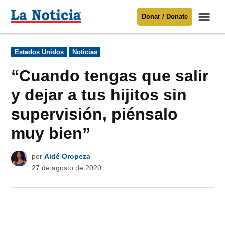
Saltar
Me
Donar / Donate
al
La
Noticia
contenido
Publicado
Estados Unidos
Noticias
en
Para mantenerte informado necesitamos
tu apoyo
.
“Cuando tengas que salir
Donar
y dejar a tus hijitos sin
supervisión, piénsalo
muy bien”
por
Aidé Oropeza
27 de agosto de 2020