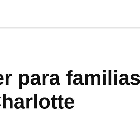
cia
tu apoyo
.
Donar
er para familia
harlotte