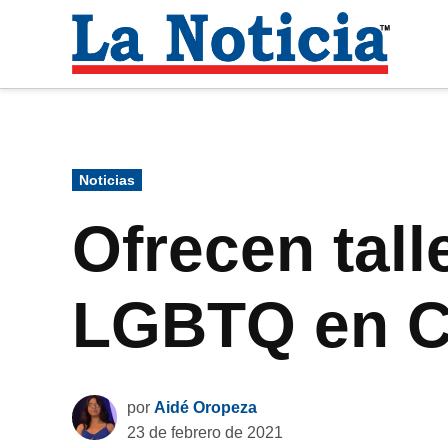
Saltar
al
La
contenido
Noti
Para mantenerte informado necesitamos
Publicado
Noticias
en
Ofrecen tall
LGBTQ en C
por
Aidé Oropeza
23 de febrero de 2021