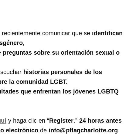
recientemente comunicar que se
identifican
nsgénero
,
ne preguntas sobre su orientación sexual o
 escuchar
historias personales de los
bre la comunidad LGBT.
icultades que enfrentan los jóvenes LGBTQ
quí
y haga clic en “
Register
.”
24 horas antes
eo electrónico
de
info@pflagcharlotte.org