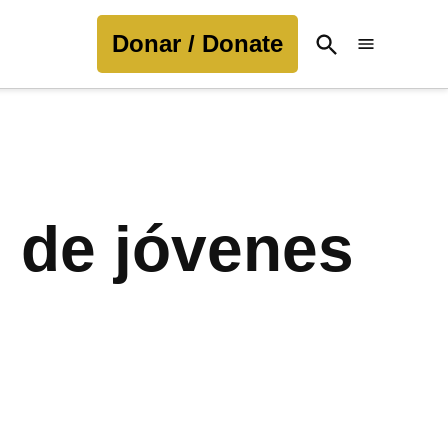
Donar / Donate
Open
Search
s de jóvenes