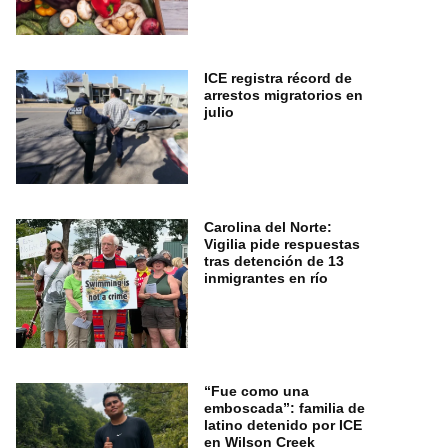
ICE registra récord de
arrestos migratorios en
julio
Carolina del Norte:
Vigilia pide respuestas
tras detención de 13
inmigrantes en río
“Fue como una
emboscada”: familia de
latino detenido por ICE
en Wilson Creek