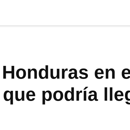
cia
tu apoyo
.
Donar
 Honduras en el
que podría lle