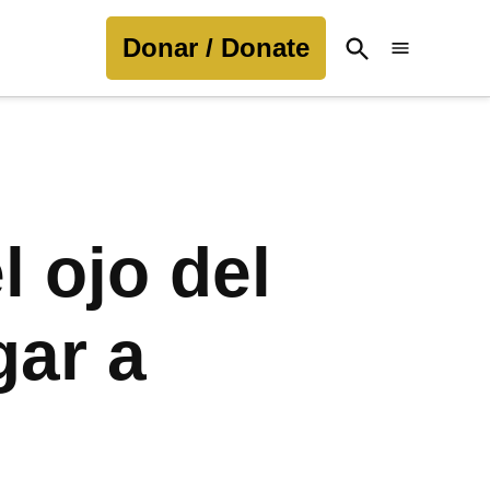
Donar / Donate
Open
Search
 ojo del
gar a