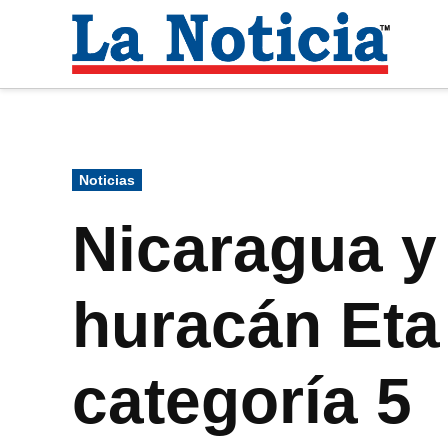
Saltar
al
La
contenido
Noti
Para mantenerte informado necesitamos
Publicado
Noticias
en
Nicaragua y
huracán Eta 
categoría 5