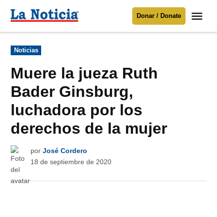
Saltar
Me
Donar / Donate
al
La
Noticia
contenido
Publicado
Noticias
en
Para mantenerte informado necesitamos
tu apoyo
.
Muere la jueza Ruth
Donar
Bader Ginsburg,
luchadora por los
derechos de la mujer
por
José Cordero
18 de septiembre de 2020