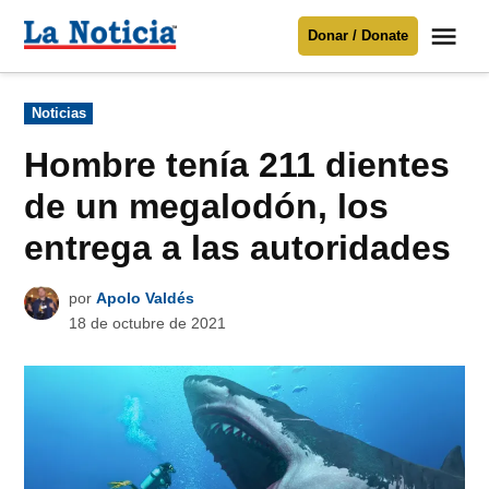
Saltar
Me
Donar / Donate
al
La
Noticia
contenido
Publicado
Noticias
en
Para mantenerte informado necesitamos
tu apoyo
.
Hombre tenía 211 dientes
Donar
de un megalodón, los
entrega a las autoridades
por
Apolo Valdés
18 de octubre de 2021