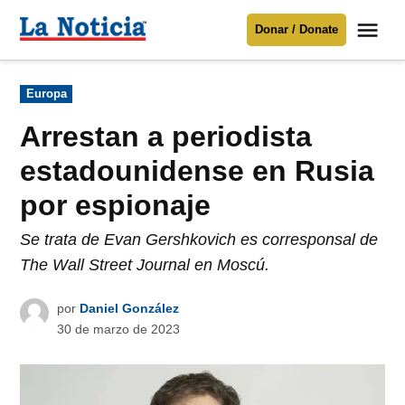
Saltar
Me
Donar / Donate
al
La
Noticia
contenido
Publicado
Europa
en
Para mantenerte informado necesitamos
tu apoyo
.
Arrestan a periodista
Donar
estadounidense en Rusia
por espionaje
Se trata de Evan Gershkovich es corresponsal de
The Wall Street Journal en Moscú.
por
Daniel González
30 de marzo de 2023