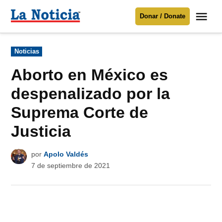
Saltar
Me
Donar / Donate
al
La
Noticia
contenido
Publicado
Noticias
en
Para mantenerte informado necesitamos
tu apoyo
.
Aborto en México es
Donar
despenalizado por la
Suprema Corte de
Justicia
por
Apolo Valdés
7 de septiembre de 2021