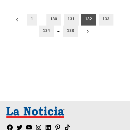
Paginación
1
…
130
131
132
133
de
134
…
138
entradas
Facebook
Twitter
YouTube
Instagram
Linkedin
Pinterest
Tik