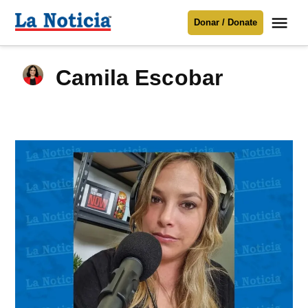
Saltar
Me
Donar / Donate
al
La
Noticia
contenido
Camila Escobar
Para mantenerte informado necesitamos
tu apoyo
.
Donar