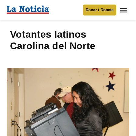
Saltar
Me
Donar / Donate
al
La
Noticia
contenido
votantes latinos
Para mantenerte informado necesitamos
tu apoyo
.
Carolina del Norte
Donar