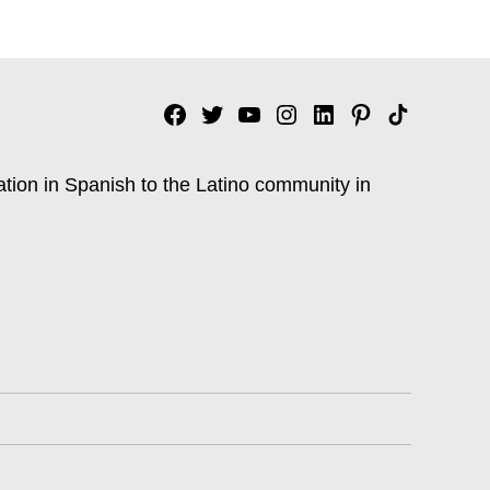
Facebook
Twitter
YouTube
Instagram
Linkedin
Pinterest
Tik
tok
ation in Spanish to the Latino community in