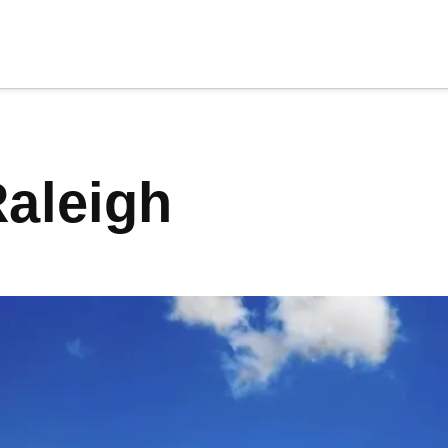
cia
tu apoyo
.
 Raleigh
Donar