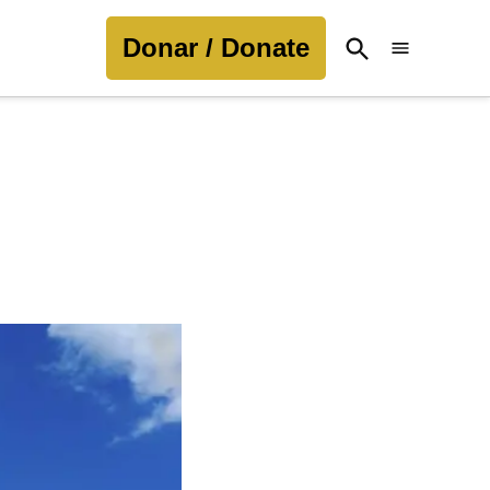
Donar / Donate
Open
Search