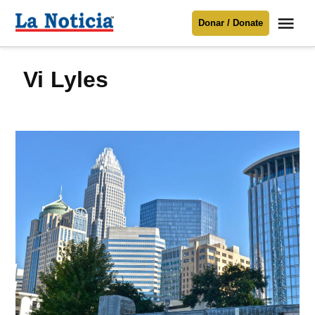
Saltar
Me
Donar / Donate
al
La
Noticia
contenido
Vi Lyles
Para mantenerte informado necesitamos
tu apoyo
.
Donar