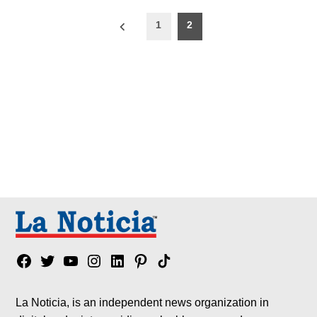
Paginación
1
2
de
entradas
Facebook
Twitter
YouTube
Instagram
Linkedin
Pinterest
Tik
tok
La Noticia, is an independent news organization in