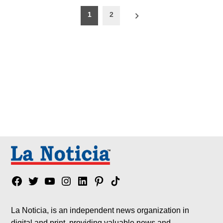
Paginación
1
2
de
entradas
Facebook
Twitter
YouTube
Instagram
Linkedin
Pinterest
Tik
tok
La Noticia, is an independent news organization in
digital and print, providing valuable news and