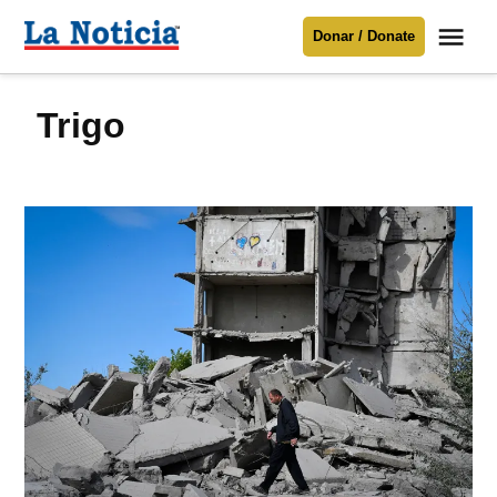
Saltar
Me
Donar / Donate
al
La
Noticia
contenido
trigo
Para mantenerte informado necesitamos
tu apoyo
.
Donar