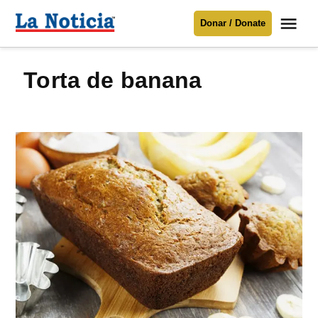
Saltar
Me
Donar / Donate
al
La
Noticia
contenido
torta de banana
Para mantenerte informado necesitamos
tu apoyo
.
Donar