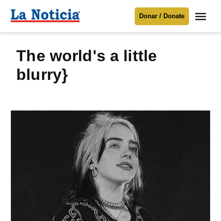
Saltar
Me
Donar / Donate
al
La
Noticia
contenido
the world's a little
Para mantenerte informado necesitamos
tu apoyo
.
blurry}
Donar