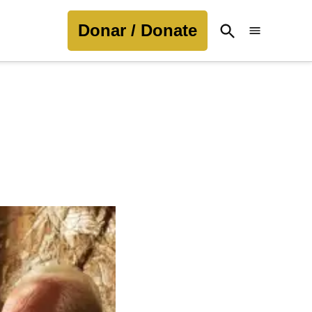
Donar / Donate
Open
Search