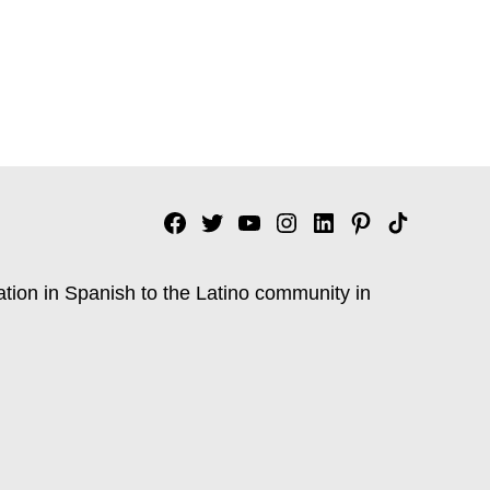
Facebook
Twitter
YouTube
Instagram
Linkedin
Pinterest
Tik
tok
ation in Spanish to the Latino community in