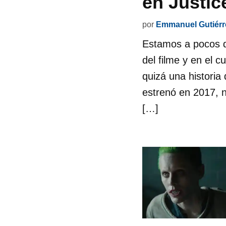
en Justic
por
Emmanuel Gutiérr
Estamos a pocos d
del filme y en el 
quizá una histori
estrenó en 2017, n
[…]