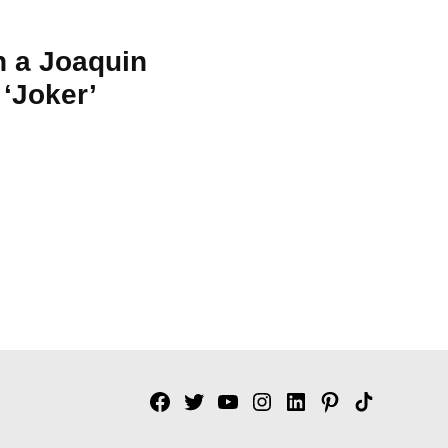
n a Joaquin
 ‘Joker’
Facebook
Twitter
YouTube
Instagram
Linkedin
Pinterest
Tik
tok