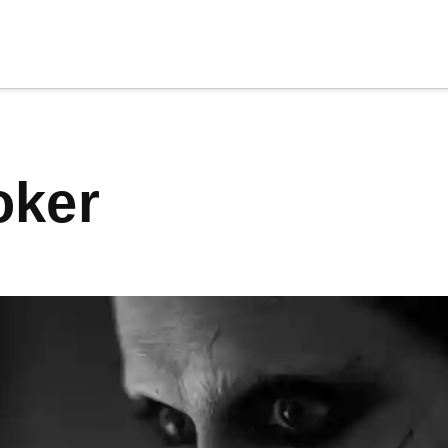
cia
tu apoyo
.
oker
Donar