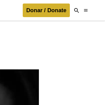
Donar / Donate
Open
Search