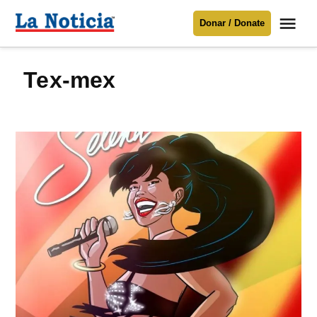
Saltar
Me
Donar / Donate
al
La
Noticia
contenido
tex-mex
Para mantenerte informado necesitamos
tu apoyo
.
Donar