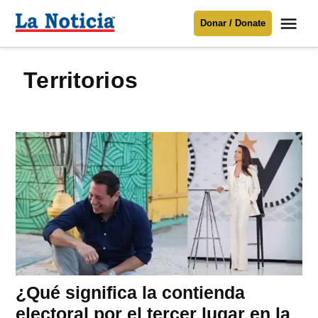
Saltar
Me
Donar / Donate
al
La
Noticia
contenido
territorios
Para mantenerte informado necesitamos
tu apoyo
.
Donar
¿Qué significa la contienda
electoral por el tercer lugar en la