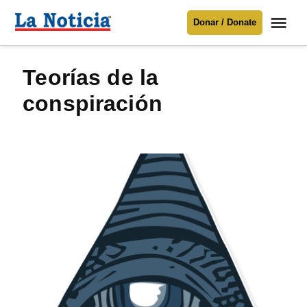
Saltar
Me
Donar / Donate
al
La
Noticia
contenido
Teorías de la
Para mantenerte informado necesitamos
tu apoyo
.
conspiración
Donar