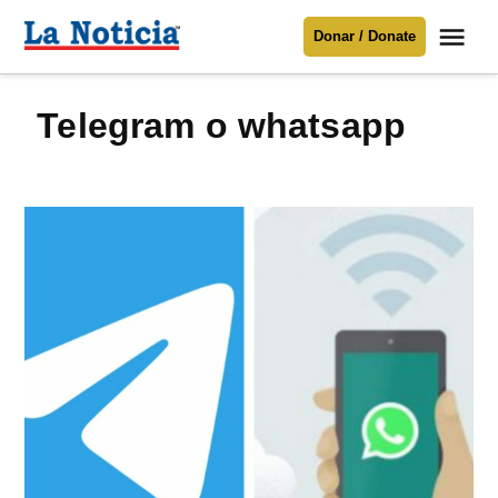
Saltar
Me
Donar / Donate
al
La
Noticia
contenido
telegram o whatsapp
Para mantenerte informado necesitamos
tu apoyo
.
Donar