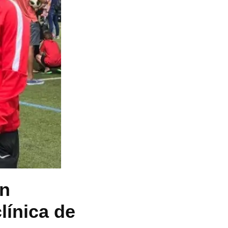
on
línica de