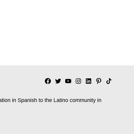
Facebook
Twitter
YouTube
Instagram
Linkedin
Pinterest
Tik
tok
ation in Spanish to the Latino community in