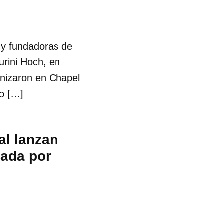
 y fundadoras de
urini Hoch, en
anizaron en Chapel
mo […]
l lanzan
zada por