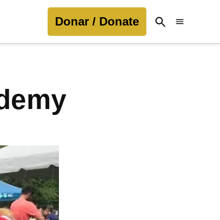
Donar / Donate
Open
Search
ademy