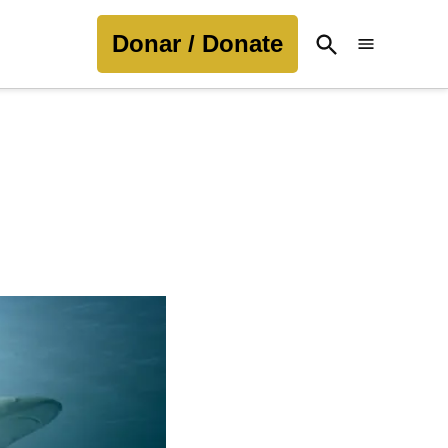
Donar / Donate
Open
Search