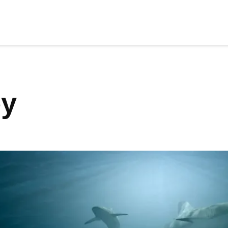
cia
tu apoyo
.
ey
Donar