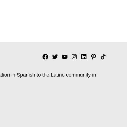
Facebook
Twitter
YouTube
Instagram
Linkedin
Pinterest
Tik
tok
ation in Spanish to the Latino community in