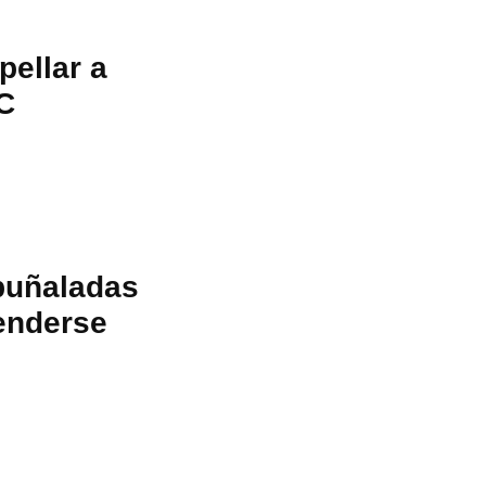
pellar a
NC
puñaladas
fenderse