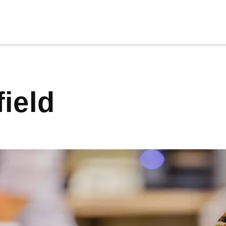
cia
tu apoyo
.
field
Donar