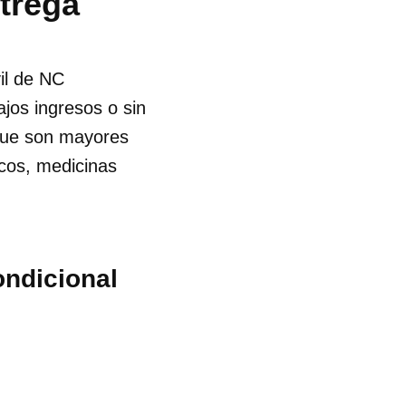
ntrega
il de NC
jos ingresos o sin
 que son mayores
icos, medicinas
ondicional