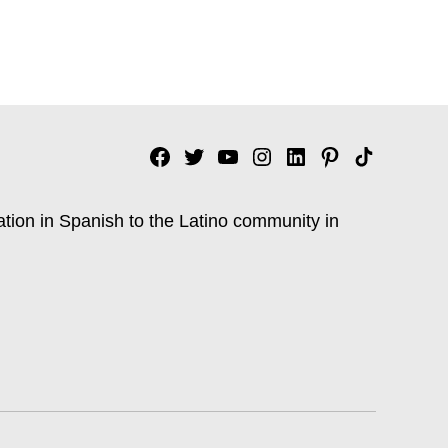
Facebook
Twitter
YouTube
Instagram
Linkedin
Pinterest
Tik
tok
ation in Spanish to the Latino community in