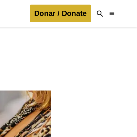
Donar / Donate
Open
Search