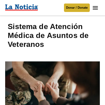
Saltar
Me
Donar / Donate
al
La
Noticia
contenido
Sistema de Atención
Para mantenerte informado necesitamos
tu apoyo
.
Médica de Asuntos de
Donar
Veteranos