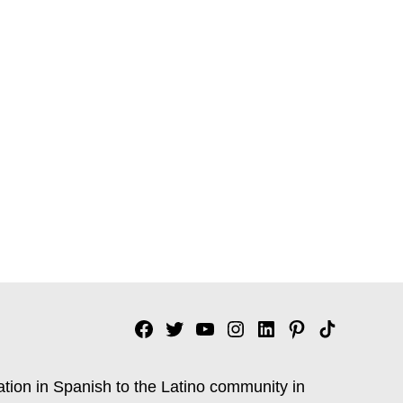
Facebook
Twitter
YouTube
Instagram
Linkedin
Pinterest
Tik
tok
ation in Spanish to the Latino community in