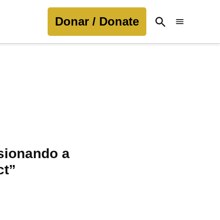
Donar / Donate
Open
Search
sionando a
ct”