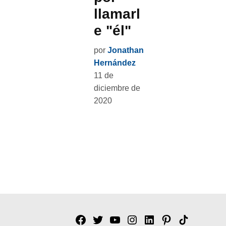
llamarl
e "él"
por
Jonathan
Hernández
11 de
diciembre de
2020
Facebook
Twitter
YouTube
Instagram
Linkedin
Pinterest
Tik