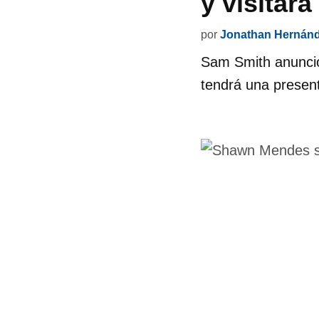
y visitará
por
Jonathan Hernán
Sam Smith anunció
tendrá una present