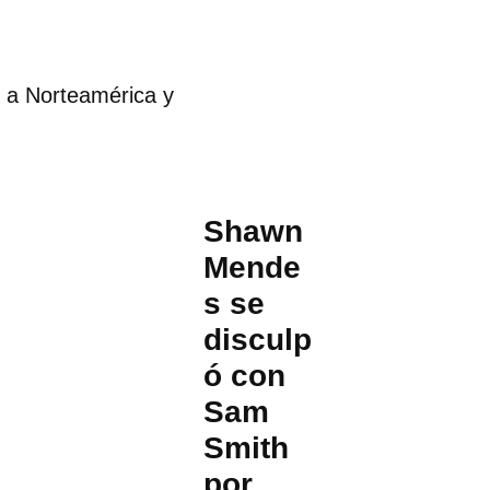
 a Norteamérica y
Shawn
Mende
s se
disculp
ó con
Sam
Smith
por