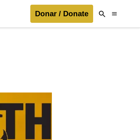
Donar / Donate
Open
Search