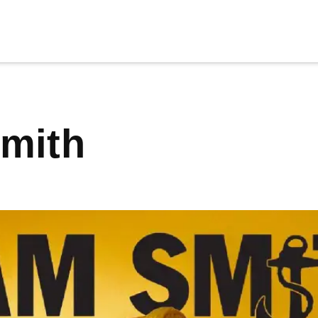
cia
tu apoyo
.
smith
Donar