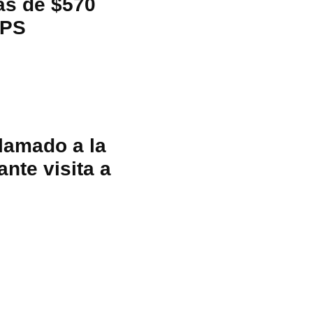
ás de $570
TPS
lamado a la
nte visita a