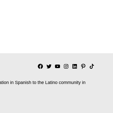
Facebook
Twitter
YouTube
Instagram
Linkedin
Pinterest
Tik
tok
ation in Spanish to the Latino community in