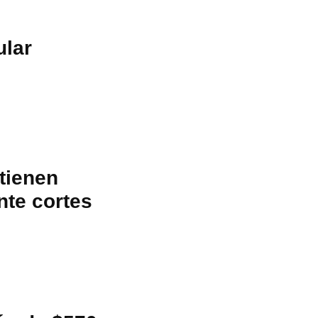
ular
tienen
nte cortes