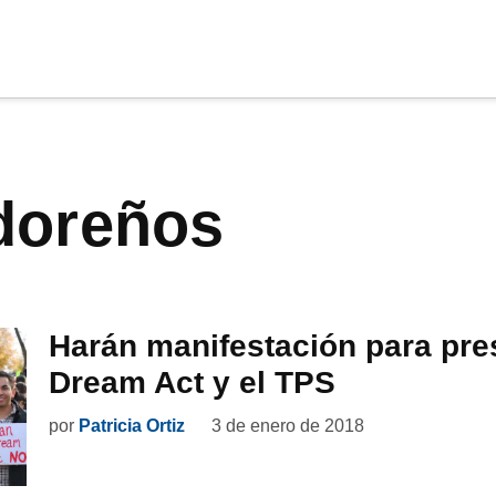
cia
tu apoyo
.
adoreños
Donar
Harán manifestación para pres
Dream Act y el TPS
por
Patricia Ortiz
3 de enero de 2018