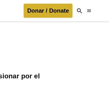
Donar / Donate
Open
Search
ionar por el