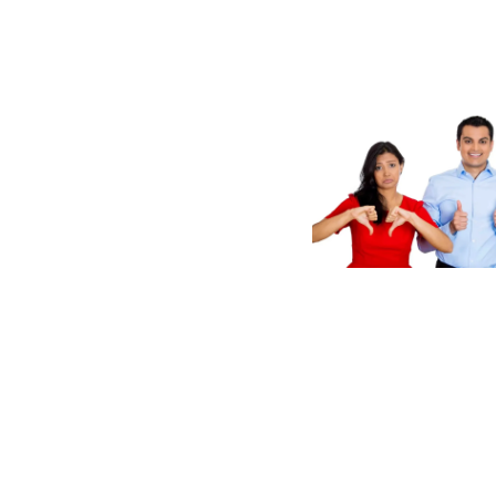
Paginaci
de
entradas