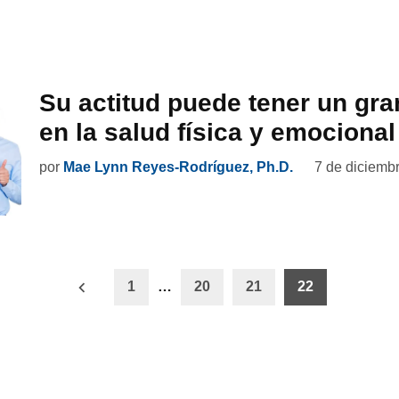
Su actitud puede tener un gr
en la salud física y emocional
por
Mae Lynn Reyes-Rodríguez, Ph.D.
7 de diciemb
ón
1
…
20
21
22