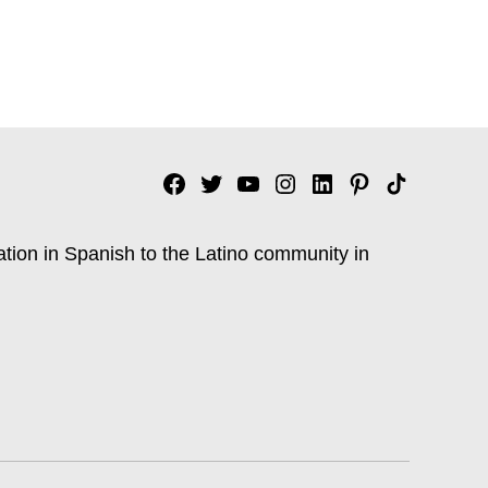
Facebook
Twitter
YouTube
Instagram
Linkedin
Pinterest
Tik
tok
ation in Spanish to the Latino community in