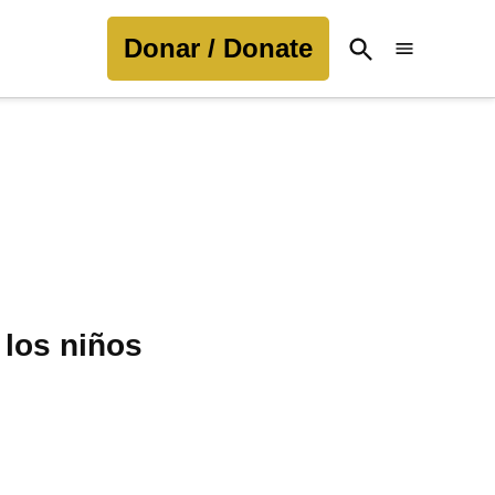
Donar / Donate
Open
Search
 los niños