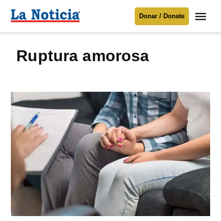
Saltar
Me
Donar / Donate
al
La
Noticia
contenido
ruptura amorosa
Para mantenerte informado necesitamos
tu apoyo
.
Donar