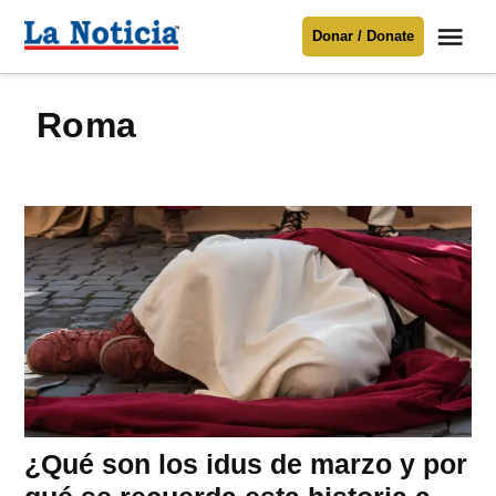
Saltar
Me
Donar / Donate
al
La
Noticia
contenido
Roma
Para mantenerte informado necesitamos
tu apoyo
.
Donar
¿Qué son los idus de marzo y por