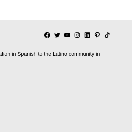
Facebook
Twitter
YouTube
Instagram
Linkedin
Pinterest
Tik
tok
ation in Spanish to the Latino community in