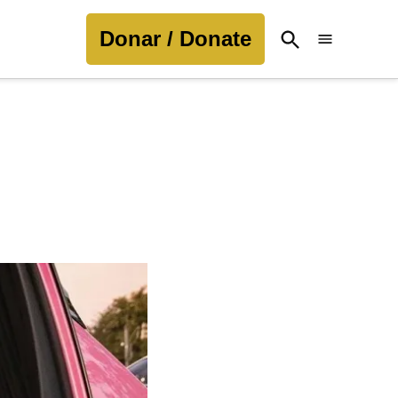
Donar / Donate
Open
Search