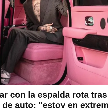
ar con la espalda rota tras
 de auto: "estoy en extre