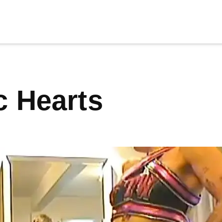
cia
tu apoyo
.
ic Hearts
Donar