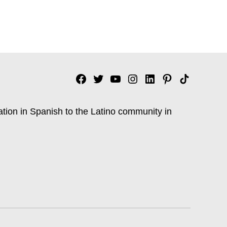
Facebook
Twitter
YouTube
Instagram
Linkedin
Pinterest
Tik
tok
ation in Spanish to the Latino community in