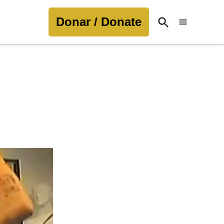
Donar / Donate
Open
Search