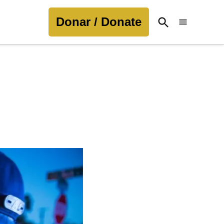
Donar / Donate
Open
Search