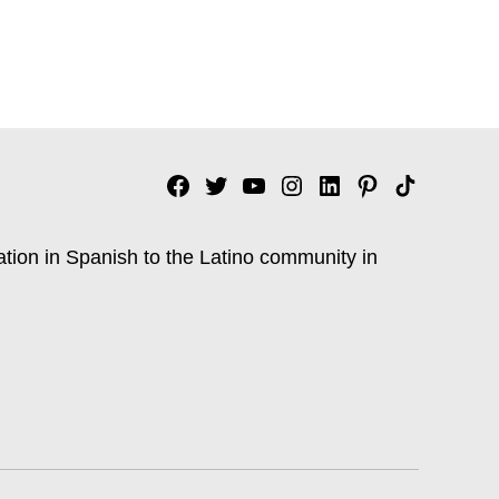
Facebook
Twitter
YouTube
Instagram
Linkedin
Pinterest
Tik
tok
ation in Spanish to the Latino community in