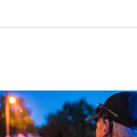
cia
tu apoyo
.
Donar