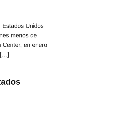
n Estados Unidos
lones menos de
h Center, en enero
 […]
tados