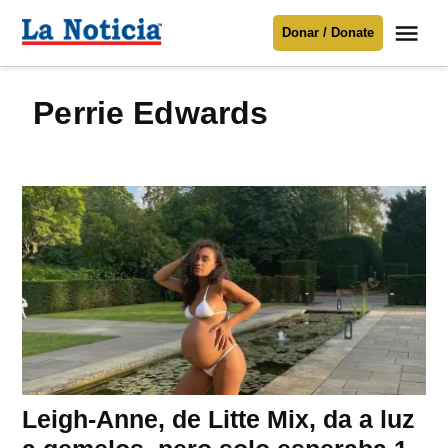
Saltar
Me
Donar / Donate
al
La
Noticia
contenido
Perrie Edwards
Para mantenerte informado necesitamos
tu apoyo
.
Donar
Leigh-Anne, de Litte Mix, da a luz